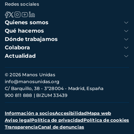
Redes sociales
Navegación
Quienes somos
principal
Qué hacemos
Dónde trabajamos
Colabora
Actualidad
Información
© 2026 Manos Unidas
de
info@manosunidas.org
contacto
C/ Barquillo, 38 - 3º28004 - Madrid, España
900 811 888
BIZUM 33439
Menú
Información a socios
Accesibilidad
Mapa web
secundario
Aviso legal
Política de privacidad
Política de cookies
Transparencia
Canal de denuncias