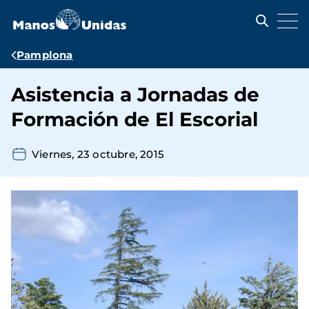
Pasar
al
contenido
principal
Ruta
Pamplona
de
Asistencia a Jornadas de
navegación
Formación de El Escorial
Viernes, 23 octubre, 2015