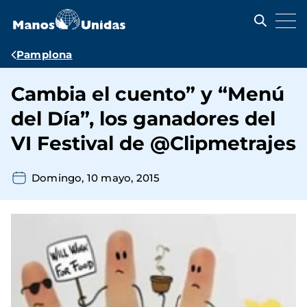
Pasar
al
contenido
principal
Ruta
Pamplona
de
Cambia el cuento” y “Menú
navegación
del Día”, los ganadores del
VI Festival de @Clipmetrajes
Domingo, 10 mayo, 2015