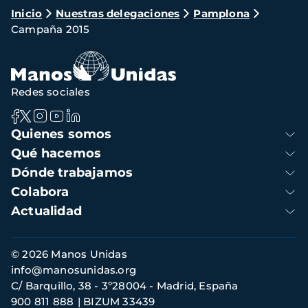
Ruta
Inicio
Nuestras delegaciones
Pamplona
Campaña 2015
de
navegación
Redes sociales
Navegación
Quienes somos
principal
Qué hacemos
Dónde trabajamos
Colabora
Actualidad
Información
© 2026 Manos Unidas
de
info@manosunidas.org
contacto
C/ Barquillo, 38 - 3º28004 - Madrid, España
900 811 888
BIZUM 33439