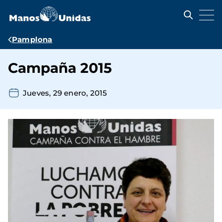
Pasar
al
contenido
principal
Ruta
Pamplona
de
Campaña 2015
navegación
Jueves, 29 enero, 2015