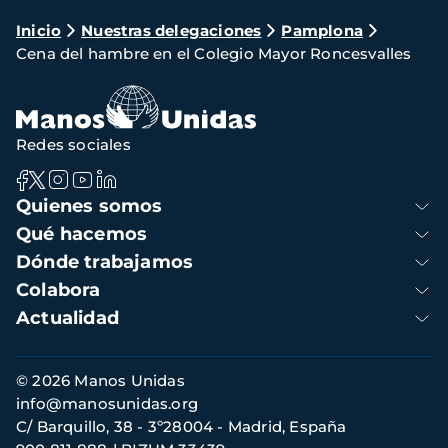
Ruta
Inicio
Nuestras delegaciones
Pamplona
Cena del hambre en el Colegio Mayor Roncesvalles
de
navegación
Redes sociales
Navegación
Quienes somos
principal
Qué hacemos
Dónde trabajamos
Colabora
Actualidad
Información
© 2026 Manos Unidas
de
info@manosunidas.org
contacto
C/ Barquillo, 38 - 3º28004 - Madrid, España