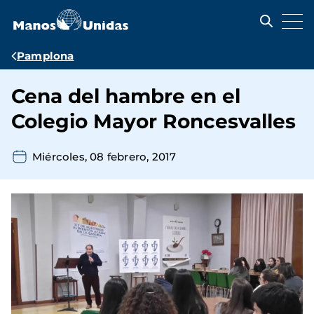
Pasar
al
contenido
principal
Ruta
Pamplona
de
Cena del hambre en el
navegación
Colegio Mayor Roncesvalles
Miércoles, 08 febrero, 2017