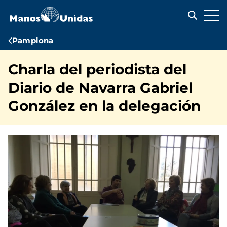
Pasar
al
contenido
principal
Ruta
Pamplona
de
Charla del periodista del
navegación
Diario de Navarra Gabriel
González en la delegación