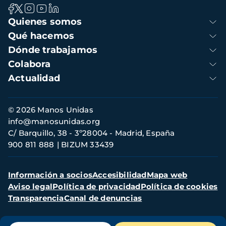
Navegación
Quienes somos
principal
Qué hacemos
Dónde trabajamos
Colabora
Actualidad
Información
© 2026 Manos Unidas
de
info@manosunidas.org
contacto
C/ Barquillo, 38 - 3º28004 - Madrid, España
900 811 888
BIZUM 33439
Menú
Información a socios
Accesibilidad
Mapa web
secundario
Aviso legal
Política de privacidad
Política de cookies
Transparencia
Canal de denuncias