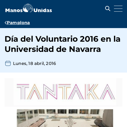
Pasar
al
contenido
principal
Ruta
Pamplona
de
Día del Voluntario 2016 en la
navegación
Universidad de Navarra
Lunes, 18 abril, 2016