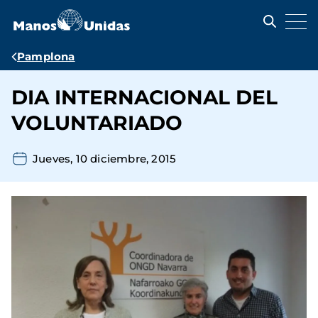
Pasar
al
contenido
principal
Ruta
Pamplona
de
DIA INTERNACIONAL DEL
navegación
VOLUNTARIADO
Jueves, 10 diciembre, 2015