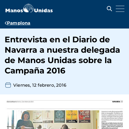
Pasar
al
contenido
principal
Ruta
Pamplona
de
Entrevista en el Diario de
navegación
Navarra a nuestra delegada
de Manos Unidas sobre la
Campaña 2016
Viernes, 12 febrero, 2016