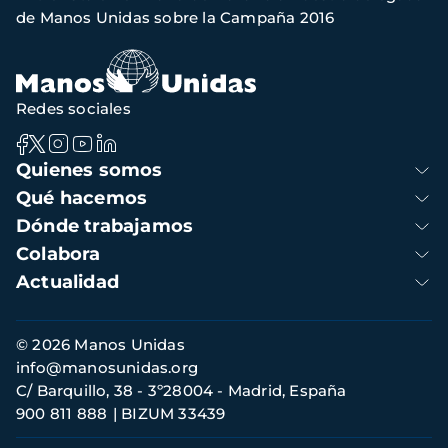
de
de Manos Unidas sobre la Campaña 2016
navegación
Redes sociales
Navegación
Quienes somos
principal
Qué hacemos
Dónde trabajamos
Colabora
Actualidad
Información
© 2026 Manos Unidas
de
info@manosunidas.org
contacto
C/ Barquillo, 38 - 3º28004 - Madrid, España
900 811 888
BIZUM 33439