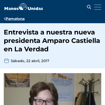
Pasar
al
contenido
principal
Ruta
Pamplona
de
Entrevista a nuestra nueva
navegación
presidenta Amparo Castiella
en La Verdad
Sábado, 22 abril, 2017