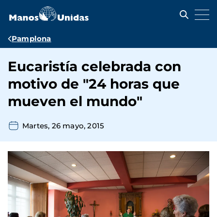
Pasar
al
contenido
principal
Ruta
Pamplona
de
Eucaristía celebrada con
navegación
motivo de "24 horas que
mueven el mundo"
Martes, 26 mayo, 2015