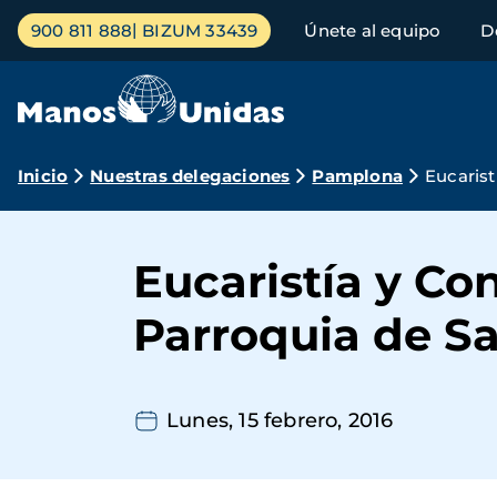
Pasar
Menú
900 811 888
BIZUM 33439
Únete al equipo
D
al
principal
contenido
principal
Ruta
Inicio
Nuestras delegaciones
Pamplona
Eucarist
de
navegación
Eucaristía y Co
Parroquia de S
Lunes, 15 febrero, 2016