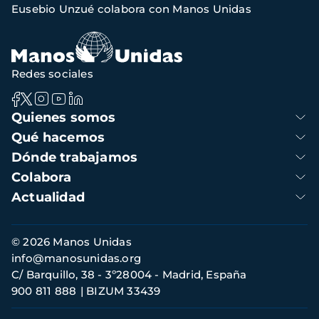
Eusebio Unzué colabora con Manos Unidas
de
navegación
Redes sociales
Navegación
Quienes somos
principal
Qué hacemos
Dónde trabajamos
Colabora
Actualidad
Información
© 2026 Manos Unidas
de
info@manosunidas.org
contacto
C/ Barquillo, 38 - 3º28004 - Madrid, España
900 811 888
BIZUM 33439