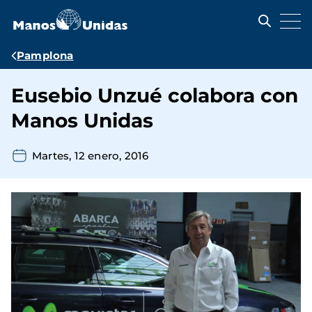
Pasar
al
contenido
principal
Ruta
Pamplona
de
Eusebio Unzué colabora con
navegación
Manos Unidas
Martes, 12 enero, 2016