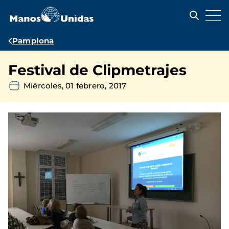
Pasar
al
contenido
principal
Ruta
Pamplona
de
Festival de Clipmetrajes
navegación
Miércoles, 01 febrero, 2017