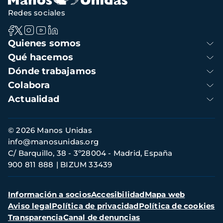
Redes sociales
Navegación
Quienes somos
principal
Qué hacemos
Dónde trabajamos
Colabora
Actualidad
Información
© 2026 Manos Unidas
de
info@manosunidas.org
contacto
C/ Barquillo, 38 - 3º28004 - Madrid, España
900 811 888
BIZUM 33439
Menú
Información a socios
Accesibilidad
Mapa web
secundario
Aviso legal
Política de privacidad
Política de cookies
Transparencia
Canal de denuncias