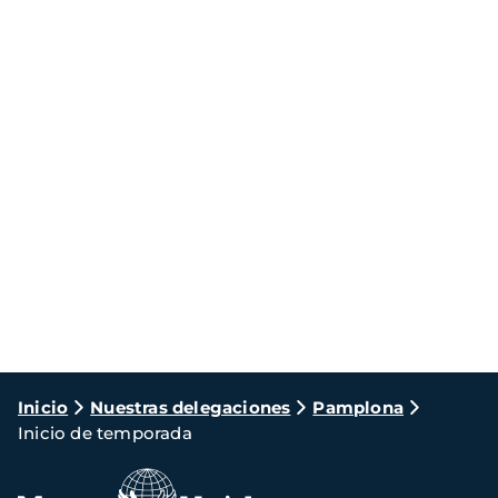
Ruta
Inicio
Nuestras delegaciones
Pamplona
Inicio de temporada
de
navegación