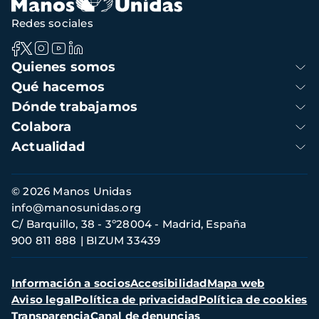
Redes sociales
Navegación
Quienes somos
principal
Qué hacemos
Dónde trabajamos
Colabora
Actualidad
Información
© 2026 Manos Unidas
de
info@manosunidas.org
contacto
C/ Barquillo, 38 - 3º28004 - Madrid, España
900 811 888
BIZUM 33439
Menú
Información a socios
Accesibilidad
Mapa web
secundario
Aviso legal
Política de privacidad
Política de cookies
Transparencia
Canal de denuncias