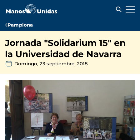
Pasar
al
contenido
principal
Ruta
Pamplona
de
Jornada "Solidarium 15" en
navegación
la Universidad de Navarra
Domingo, 23 septiembre, 2018