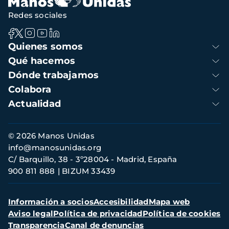
Redes sociales
Navegación
Quienes somos
principal
Qué hacemos
Dónde trabajamos
Colabora
Actualidad
Información
© 2026 Manos Unidas
de
info@manosunidas.org
contacto
C/ Barquillo, 38 - 3º28004 - Madrid, España
900 811 888
BIZUM 33439
Menú
Información a socios
Accesibilidad
Mapa web
secundario
Aviso legal
Política de privacidad
Política de cookies
Transparencia
Canal de denuncias