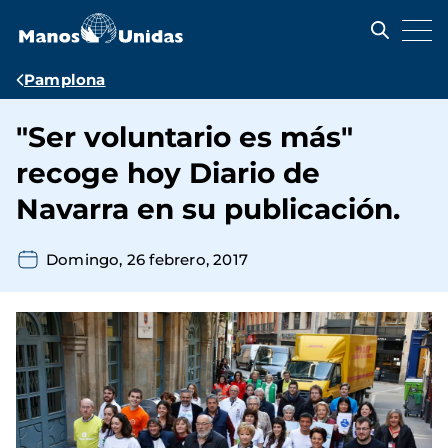
Pasar
al
contenido
principal
Ruta
Pamplona
de
"Ser voluntario es más"
navegación
recoge hoy Diario de
Navarra en su publicación.
Domingo, 26 febrero, 2017