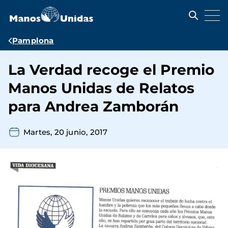
Pasar
al
contenido
principal
Ruta
Pamplona
de
La Verdad recoge el Premio
navegación
Manos Unidas de Relatos
para Andrea Zamborán
Martes, 20 junio, 2017