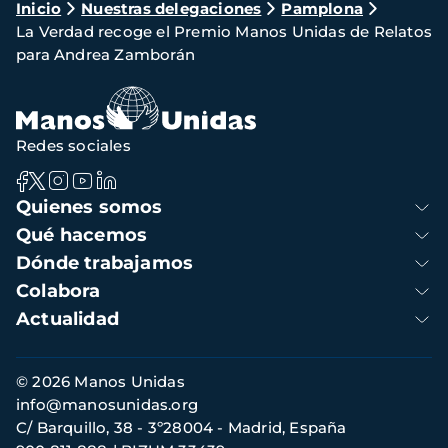
Ruta
Inicio
Nuestras delegaciones
Pamplona
La Verdad recoge el Premio Manos Unidas de Relatos
de
para Andrea Zamborán
navegación
Redes sociales
Navegación
Quienes somos
principal
Qué hacemos
Dónde trabajamos
Colabora
Actualidad
Información
© 2026 Manos Unidas
de
info@manosunidas.org
contacto
C/ Barquillo, 38 - 3º28004 - Madrid, España