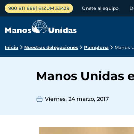
Pasar
Menú
900 811 888
BIZUM 33439
Únete al equipo
D
al
principal
contenido
principal
Ruta
Inicio
Nuestras delegaciones
Pamplona
Manos Un
de
navegación
Manos Unidas en
Viernes, 24 marzo, 2017