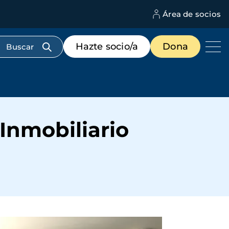
Área de socios
M
d
c
Menú
Hazte socio/a
Dona
d
de
us
destacados
cabecera
Inmobiliario