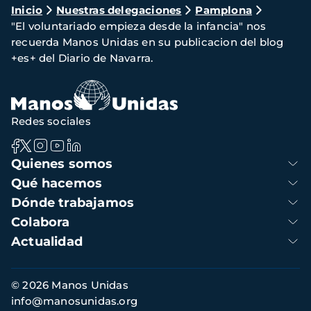
Ruta
Inicio
Nuestras delegaciones
Pamplona
"El voluntariado empieza desde la infancia" nos
de
recuerda Manos Unidas en su publicacion del blog
navegación
+es+ del Diario de Navarra.
Redes sociales
Navegación
Quienes somos
principal
Qué hacemos
Dónde trabajamos
Colabora
Actualidad
Información
© 2026 Manos Unidas
de
info@manosunidas.org
contacto