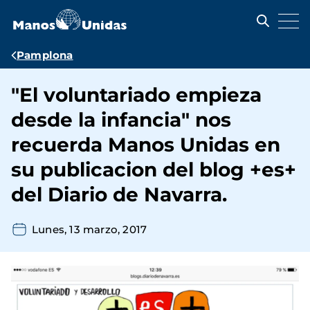
Pasar
al
contenido
principal
Ruta
Pamplona
de
"El voluntariado empieza
navegación
desde la infancia" nos
recuerda Manos Unidas en
su publicacion del blog +es+
del Diario de Navarra.
Lunes, 13 marzo, 2017