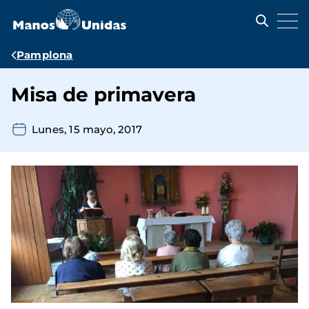
Pasar
al
contenido
principal
Ruta
Pamplona
de
Misa de primavera
navegación
Lunes, 15 mayo, 2017