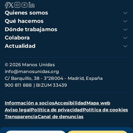
Navegación
Quienes somos
principal
Qué hacemos
Dónde trabajamos
Colabora
Actualidad
Información
© 2026 Manos Unidas
de
info@manosunidas.org
contacto
C/ Barquillo, 38 - 3º28004 - Madrid, España
900 811 888
BIZUM 33439
Menú
Información a socios
Accesibilidad
Mapa web
secundario
Aviso legal
Política de privacidad
Política de cookies
Transparencia
Canal de denuncias