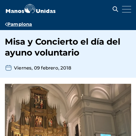
Pasar
al
contenido
principal
Ruta
Pamplona
de
Misa y Concierto el día del
navegación
ayuno voluntario
Viernes, 09 febrero, 2018