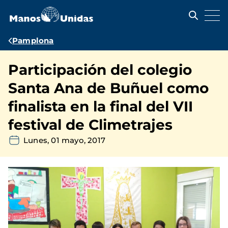
Pasar
al
contenido
principal
Ruta
Pamplona
de
Participación del colegio
navegación
Santa Ana de Buñuel como
finalista en la final del VII
festival de Climetrajes
Lunes, 01 mayo, 2017