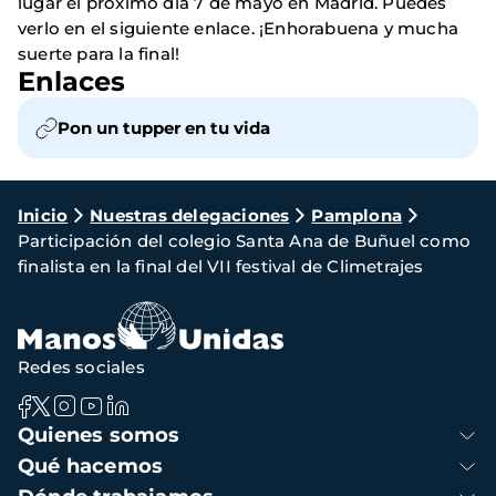
lugar el próximo día 7 de mayo en Madrid. Puedes
verlo en el siguiente enlace. ¡Enhorabuena y mucha
suerte para la final!
Enlaces
Pon un tupper en tu vida
Ruta
Inicio
Nuestras delegaciones
Pamplona
Participación del colegio Santa Ana de Buñuel como
de
finalista en la final del VII festival de Climetrajes
navegación
Redes sociales
Navegación
Quienes somos
principal
Qué hacemos