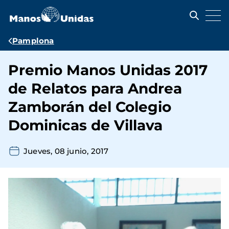
Pasar
al
contenido
principal
Ruta
Pamplona
de
Premio Manos Unidas 2017
navegación
de Relatos para Andrea
Zamborán del Colegio
Dominicas de Villava
Jueves, 08 junio, 2017