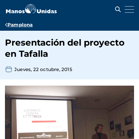
Pasar
al
contenido
principal
Ruta
Pamplona
de
Presentación del proyecto
navegación
en Tafalla
Jueves, 22 octubre, 2015