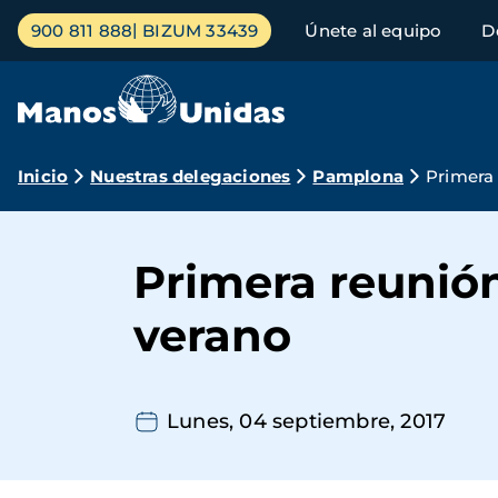
Pasar
Menú
900 811 888
BIZUM 33439
Únete al equipo
D
al
principal
contenido
principal
Ruta
Inicio
Nuestras delegaciones
Pamplona
Primera 
de
navegación
Primera reunión
verano
Lunes, 04 septiembre, 2017