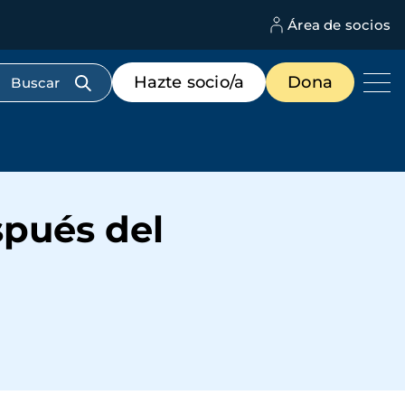
Área de socios
M
d
c
Menú
Hazte socio/a
Dona
d
de
us
destacados
cabecera
spués del