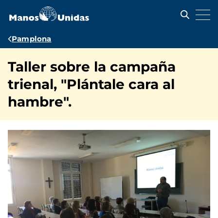
Pasar
al
contenido
principal
Ruta
Pamplona
de
Taller sobre la campaña
navegación
trienal, "Plántale cara al
hambre".