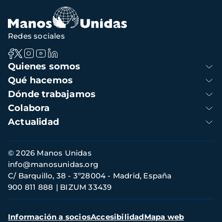
Redes sociales
Navegación
Quienes somos
principal
Qué hacemos
Dónde trabajamos
Colabora
Actualidad
Información
© 2026 Manos Unidas
de
info@manosunidas.org
contacto
C/ Barquillo, 38 - 3º28004 - Madrid, España
900 811 888
BIZUM 33439
Menú
Información a socios
Accesibilidad
Mapa web