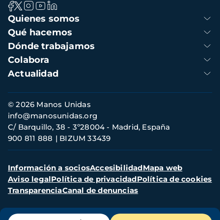
Navegación
Quienes somos
principal
Qué hacemos
Dónde trabajamos
Colabora
Actualidad
Información
© 2026 Manos Unidas
de
info@manosunidas.org
contacto
C/ Barquillo, 38 - 3º28004 - Madrid, España
900 811 888
BIZUM 33439
Menú
Información a socios
Accesibilidad
Mapa web
secundario
Aviso legal
Política de privacidad
Política de cookies
Transparencia
Canal de denuncias
Menú