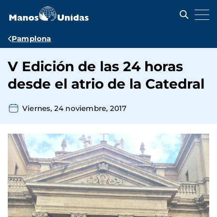
Pasar
al
contenido
principal
Ruta
Pamplona
de
V Edición de las 24 horas
navegación
desde el atrio de la Catedral
Viernes, 24 noviembre, 2017