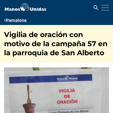
Pasar
al
contenido
principal
Ruta
Pamplona
de
Vigilia de oración con
navegación
motivo de la campaña 57 en
la parroquia de San Alberto