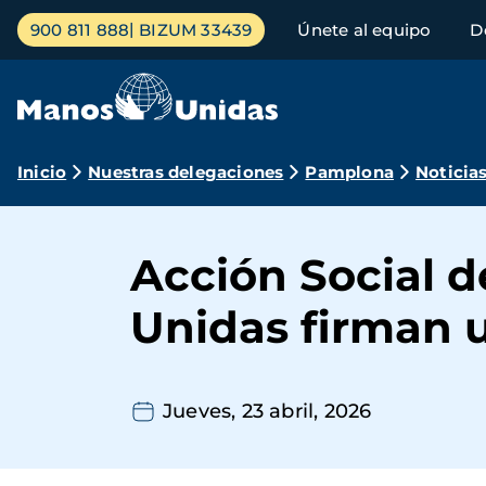
Pasar
Menú
900 811 888
BIZUM 33439
Únete al equipo
D
al
principal
contenido
principal
Ruta
Inicio
Nuestras delegaciones
Pamplona
Noticia
de
navegación
Acción Social d
Unidas firman 
Jueves, 23 abril, 2026