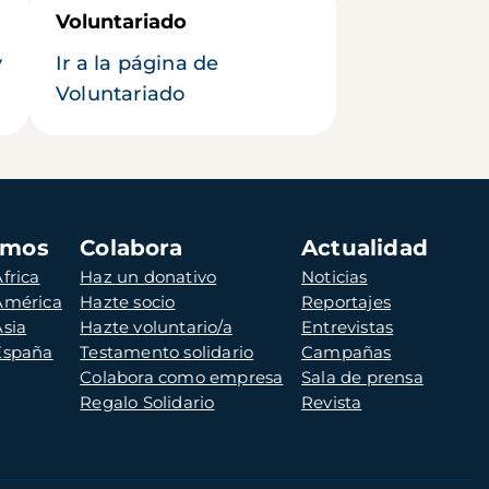
Voluntariado
y
Ir a la página de
Voluntariado
amos
Colabora
Actualidad
frica
Haz un donativo
Noticias
 América
Hazte socio
Reportajes
Asia
Hazte voluntario/a
Entrevistas
 España
Testamento solidario
Campañas
Colabora como empresa
Sala de prensa
Regalo Solidario
Revista