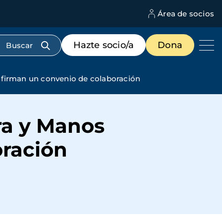
Área de socios
M
d
c
Menú
Hazte socio/a
Dona
d
de
us
destacados
cabecera
s firman un convenio de colaboración
ra y Manos
oración