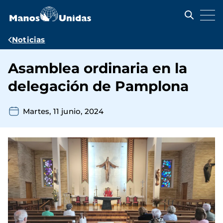
Pasar
al
contenido
principal
Ruta
Noticias
de
Asamblea ordinaria en la
navegación
delegación de Pamplona
Martes, 11 junio, 2024