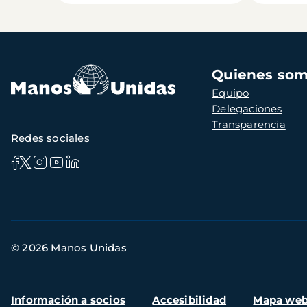
Navegación
Quienes so
principal
Equipo
Delegaciones
Transparencia
Redes sociales
Información
© 2026 Manos Unidas
de
contacto
Menú
Información a socios
Accesibilidad
Mapa we