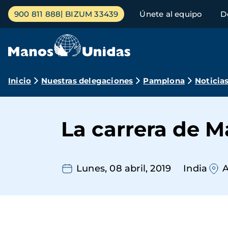
Pasar
Menú
900 811 888
BIZUM 33439
Únete al equipo
D
al
principal
contenido
principal
Ruta
Inicio
Nuestras delegaciones
Pamplona
Noticia
de
navegación
La carrera de M
Lunes, 08 abril, 2019
India
A