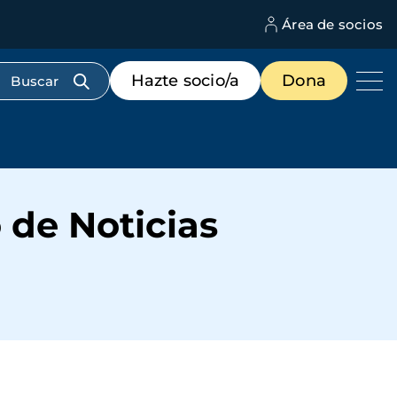
Área de socios
M
d
c
Menú
Hazte socio/a
Dona
d
de
us
destacados
cabecera
 de Noticias