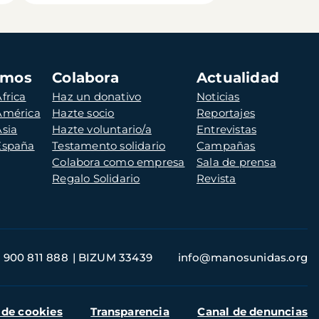
amos
Colabora
Actualidad
frica
Haz un donativo
Noticias
 América
Hazte socio
Reportajes
Asia
Hazte voluntario/a
Entrevistas
 España
Testamento solidario
Campañas
Colabora como empresa
Sala de prensa
Regalo Solidario
Revista
900 811 888
BIZUM 33439
info@manosunidas.org
 de cookies
Transparencia
Canal de denuncias