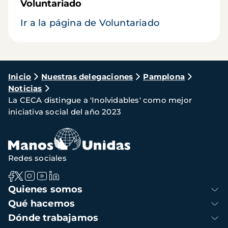
Voluntariado
Ir a la página de Voluntariado
Ruta
Inicio
Nuestras delegaciones
Pamplona
Noticias
de
La CECA distingue a 'Inolvidables' como mejor
navegación
iniciativa social del año 2023
Redes sociales
Navegación
Quienes somos
principal
Qué hacemos
Dónde trabajamos