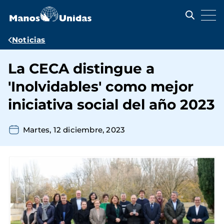
Pasar
al
contenido
principal
Ruta
Noticias
de
La CECA distingue a
navegación
'Inolvidables' como mejor
iniciativa social del año 2023
Martes, 12 diciembre, 2023