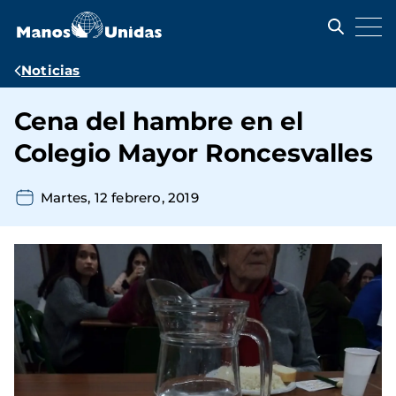
Pasar
al
contenido
principal
Ruta
Noticias
de
Cena del hambre en el
navegación
Colegio Mayor Roncesvalles
Martes, 12 febrero, 2019