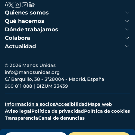
Navegación
Quienes somos
principal
Qué hacemos
Dónde trabajamos
Colabora
Actualidad
Información
© 2026 Manos Unidas
de
info@manosunidas.org
contacto
C/ Barquillo, 38 - 3º28004 - Madrid, España
900 811 888
BIZUM 33439
Menú
Información a socios
Accesibilidad
Mapa web
secundario
Aviso legal
Política de privacidad
Política de cookies
Transparencia
Canal de denuncias