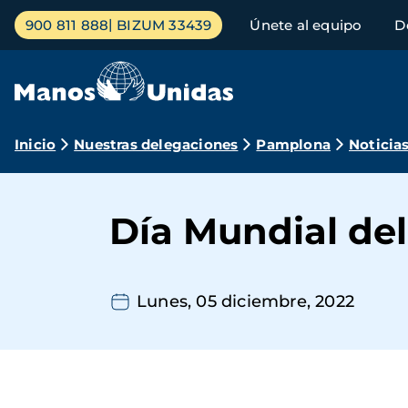
Pasar
Menú
900 811 888
BIZUM 33439
Únete al equipo
D
al
principal
contenido
principal
Ruta
Inicio
Nuestras delegaciones
Pamplona
Noticia
de
navegación
Día Mundial del
Lunes, 05 diciembre, 2022