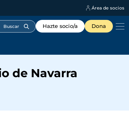
Área de socios
M
d
c
Menú
Hazte socio/a
Dona
d
de
us
destacados
cabecera
io de Navarra