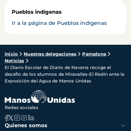
Pueblos indígenas
Ir a la página de Pueblos indígenas
Ruta
Inicio
Nuestras delegaciones
Pamplona
Noticias
de
El Diario Escolar de Diario de Navarra recoge el
navegación
desafío de los alumnos de Miravalles-El Redín ante la
Exposición del Agua de Manos Unidas
Redes sociales
Navegación
Quienes somos
principal