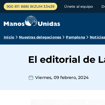
Pasar
Menú
900 811 888
BIZUM 33439
Únete al equipo
D
al
principal
contenido
principal
Ruta
Inicio
Nuestras delegaciones
Pamplona
Noticia
de
navegación
El editorial de
Viernes, 09 febrero, 2024