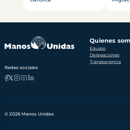
Navegación
Quienes so
principal
Equipo
Delegaciones
Transparencia
Redes sociales
Información
© 2026 Manos Unidas
de
contacto