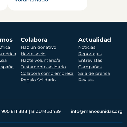
amos
Colabora
Actualidad
frica
Haz un donativo
Noticias
 América
Hazte socio
Reportajes
Asia
Hazte voluntario/a
Entrevistas
 España
Testamento solidario
Campañas
Colabora como empresa
Sala de prensa
Regalo Solidario
Revista
900 811 888
BIZUM 33439
info@manosunidas.org