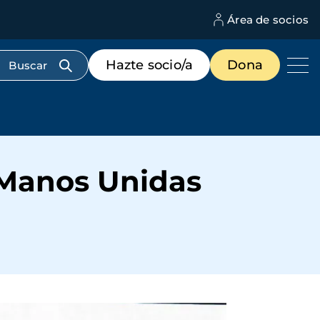
Área de socios
M
d
c
Menú
Hazte socio/a
Dona
d
de
us
destacados
cabecera
a Manos Unidas