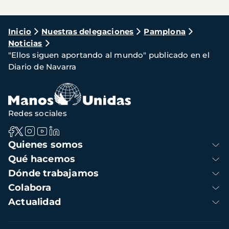
Ruta
Inicio
Nuestras delegaciones
Pamplona
Noticias
de
"Ellos siguen aportando al mundo" publicado en el
navegación
Diario de Navarra
Redes sociales
Navegación
Quienes somos
principal
Qué hacemos
Dónde trabajamos
Colabora
Actualidad