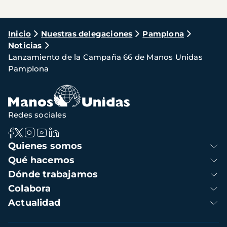
Ruta
Inicio
Nuestras delegaciones
Pamplona
Noticias
de
Lanzamiento de la Campaña 66 de Manos Unidas
navegación
Pamplona
Redes sociales
Navegación
Quienes somos
principal
Qué hacemos
Dónde trabajamos
Colabora
Actualidad