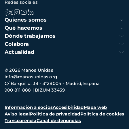
Redes sociales
Navegación
Quienes somos
principal
Qué hacemos
Dónde trabajamos
Colabora
Actualidad
Información
© 2026 Manos Unidas
de
info@manosunidas.org
contacto
C/ Barquillo, 38 - 3º28004 - Madrid, España
900 811 888
BIZUM 33439
Menú
Información a socios
Accesibilidad
Mapa web
secundario
Aviso legal
Política de privacidad
Política de cookies
Transparencia
Canal de denuncias