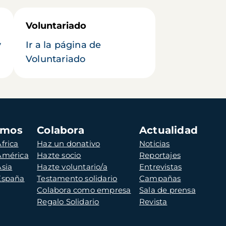
Voluntariado
y
Ir a la página de
Voluntariado
amos
Colabora
Actualidad
frica
Haz un donativo
Noticias
 América
Hazte socio
Reportajes
Asia
Hazte voluntario/a
Entrevistas
 España
Testamento solidario
Campañas
Colabora como empresa
Sala de prensa
Regalo Solidario
Revista