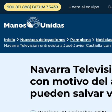
Pasar
Menú
900 811 888
BIZUM 33439
Únete al equipo
D
al
principal
contenido
principal
Ruta
Inicio
Nuestras delegaciones
Pamplona
Noticia
Navarra Televisión entrevista a José Javier Castiella c
de
navegación
Navarra Televisi
con motivo del
pueden salvar v