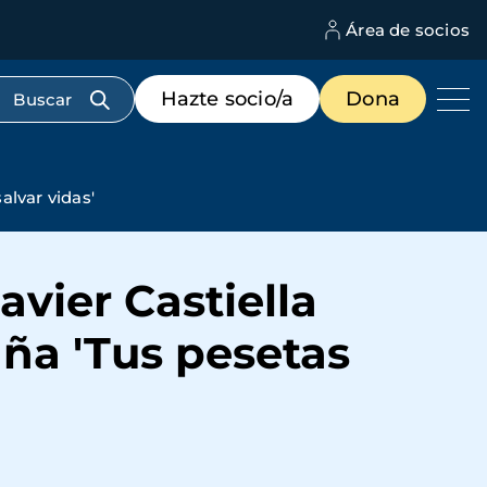
Área de socios
M
d
c
Menú
Hazte socio/a
Dona
d
de
us
destacados
cabecera
alvar vidas'
avier Castiella
ña 'Tus pesetas