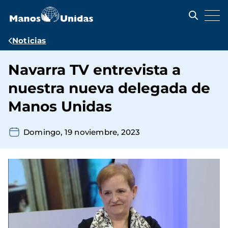
Pasar
al
contenido
principal
Ruta
Noticias
de
Navarra TV entrevista a
navegación
nuestra nueva delegada de
Manos Unidas
Domingo, 19 noviembre, 2023