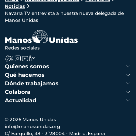
Noticias
de
Navarra TV entrevista a nuestra nueva delegada de
navegación
Manos Unidas
Redes sociales
Navegación
Quienes somos
principal
Qué hacemos
Dónde trabajamos
Colabora
Actualidad
Información
© 2026 Manos Unidas
de
info@manosunidas.org
contacto
C/ Barquillo, 38 - 3º28004 - Madrid, España