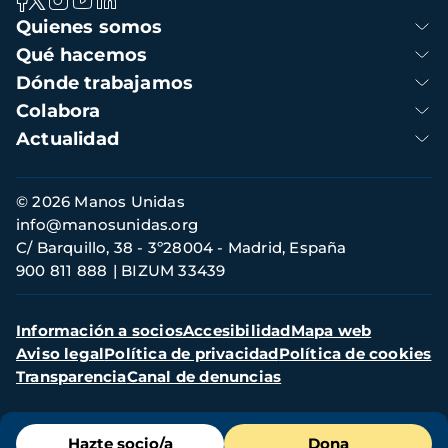
Navegación
Quienes somos
principal
Qué hacemos
Dónde trabajamos
Colabora
Actualidad
Información
© 2026 Manos Unidas
de
info@manosunidas.org
contacto
C/ Barquillo, 38 - 3º28004 - Madrid, España
900 811 888
BIZUM 33439
Menú
Información a socios
Accesibilidad
Mapa web
secundario
Aviso legal
Política de privacidad
Política de cookies
Transparencia
Canal de denuncias
Menú
Hazte socio/a
Dona