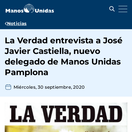
Pasar
al
contenido
principal
Ruta
Noticias
de
La Verdad entrevista a José
navegación
Javier Castiella, nuevo
delegado de Manos Unidas
Pamplona
Miércoles, 30 septiembre, 2020