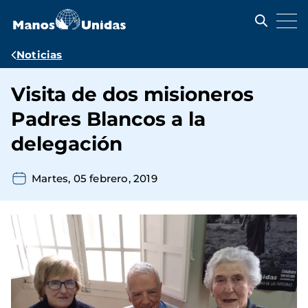
Pasar
al
contenido
principal
Ruta
Noticias
de
Visita de dos misioneros
navegación
Padres Blancos a la
delegación
Martes, 05 febrero, 2019