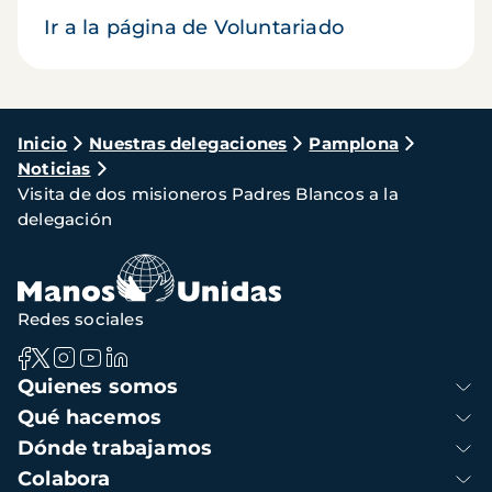
Ir a la página de Voluntariado
Ruta
Inicio
Nuestras delegaciones
Pamplona
Noticias
de
Visita de dos misioneros Padres Blancos a la
navegación
delegación
Redes sociales
Navegación
Quienes somos
principal
Qué hacemos
Dónde trabajamos
Colabora