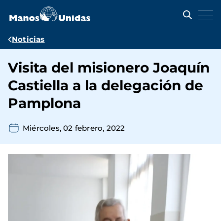
Pasar
al
contenido
principal
Ruta
Noticias
de
Visita del misionero Joaquín
navegación
Castiella a la delegación de
Pamplona
Miércoles, 02 febrero, 2022