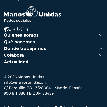
Redes sociales
Navegación
Quienes somos
principal
Qué hacemos
Dónde trabajamos
Colabora
Actualidad
Información
© 2026 Manos Unidas
de
info@manosunidas.org
contacto
C/ Barquillo, 38 - 3º28004 - Madrid, España
900 811 888
BIZUM 33439