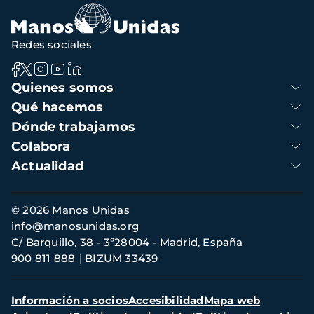
Redes sociales
Navegación
Quienes somos
principal
Qué hacemos
Dónde trabajamos
Colabora
Actualidad
Información
© 2026 Manos Unidas
de
info@manosunidas.org
contacto
C/ Barquillo, 38 - 3º28004 - Madrid, España
900 811 888
BIZUM 33439
Menú
Información a socios
Accesibilidad
Mapa web
secundario