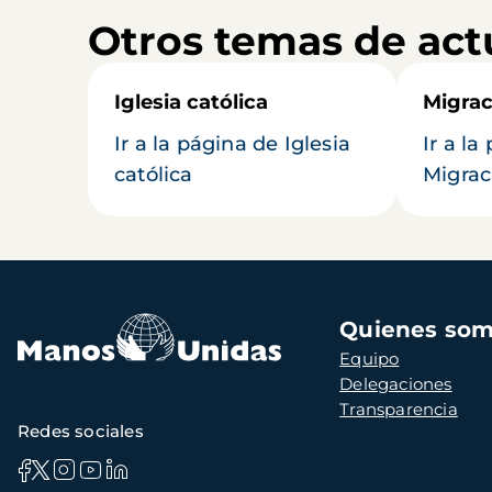
Otros temas de act
Iglesia católica
Migrac
Ir a la página de Iglesia
Ir a la
católica
Migrac
Navegación
Quienes so
principal
Equipo
Delegaciones
Transparencia
Redes sociales