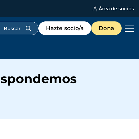
Área de socios
M
d
c
Menú
Hazte socio/a
Dona
d
de
us
destacados
cabecera
respondemos