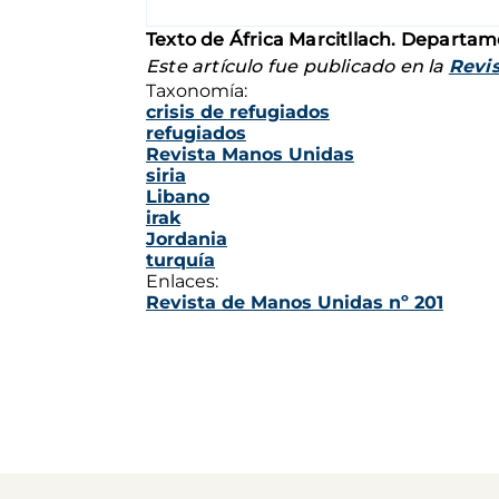
Texto de África Marcitllach. Departam
Este artículo fue publicado en la
Revis
Taxonomía:
crisis de refugiados
refugiados
Revista Manos Unidas
siria
Libano
irak
Jordania
turquía
Enlaces:
Revista de Manos Unidas nº 201