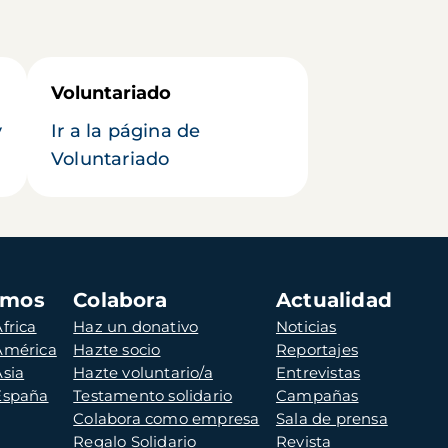
Voluntariado
y
Ir a la página de
Voluntariado
amos
Colabora
Actualidad
frica
Haz un donativo
Noticias
 América
Hazte socio
Reportajes
Asia
Hazte voluntario/a
Entrevistas
 España
Testamento solidario
Campañas
Colabora como empresa
Sala de prensa
Regalo Solidario
Revista