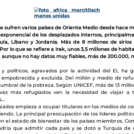
que sufren varios países de Oriente Medio desde hace
exponencial de los desplazados internos, principalmen
uía, Líbano y Jordania. Más de 8 millones de sirio
 Por lo que se refiere a Irak, unos 3,5 millones de hab
y, aunque no hay datos muy fiables, más de 200.000, mu
s y políticos, agravados por la actividad del EI, h
empobrecida y excluida. Del millón y medio de refu
l umbral de la pobreza. Según UNICEF, más de 13 millo
a vez más refugiados ven la necesidad de viajar a 
s…
ugiados empieza a ocupar titulares en los medios de c
ndo. La principal preocupación de los líderes polític
 en el estado de bienestar de los países miembros. Co
ndría que admitir cada país y se dotó a Turquía de