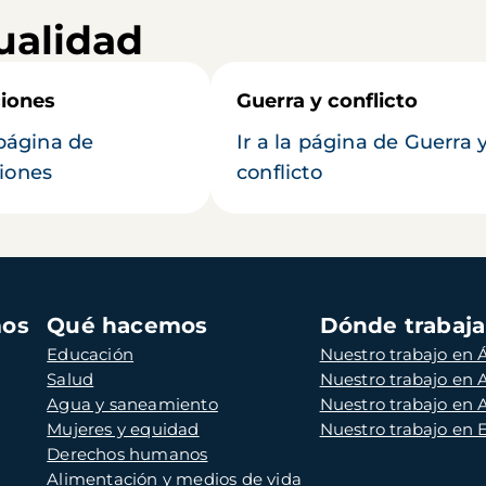
ualidad
iones
Guerra y conflicto
 página de
Ir a la página de Guerra 
iones
conflicto
mos
Qué hacemos
Dónde trabaj
Educación
Nuestro trabajo en Á
Salud
Nuestro trabajo en
Agua y saneamiento
Nuestro trabajo en 
Mujeres y equidad
Nuestro trabajo en
Derechos humanos
Alimentación y medios de vida