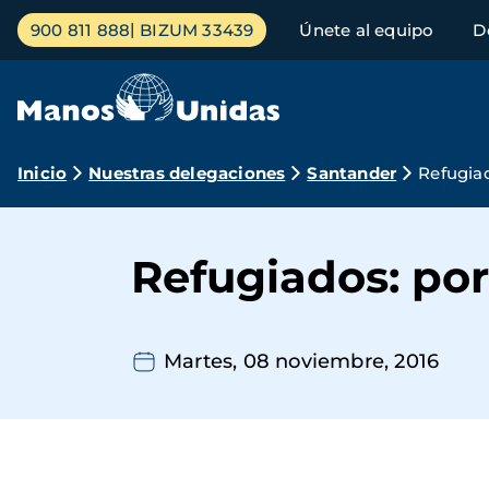
Pasar
Menú
900 811 888
BIZUM 33439
Únete al equipo
D
al
principal
contenido
principal
Ruta
Inicio
Nuestras delegaciones
Santander
Refugia
de
navegación
Refugiados: po
Martes, 08 noviembre, 2016