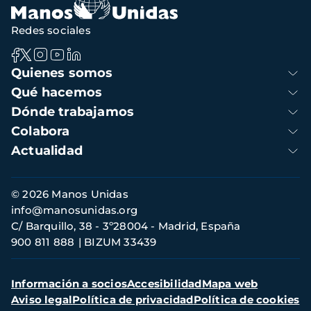
Redes sociales
Navegación
Quienes somos
principal
Qué hacemos
Dónde trabajamos
Colabora
Actualidad
Información
© 2026 Manos Unidas
de
info@manosunidas.org
contacto
C/ Barquillo, 38 - 3º28004 - Madrid, España
900 811 888
BIZUM 33439
Menú
Información a socios
Accesibilidad
Mapa web
secundario
Aviso legal
Política de privacidad
Política de cookies