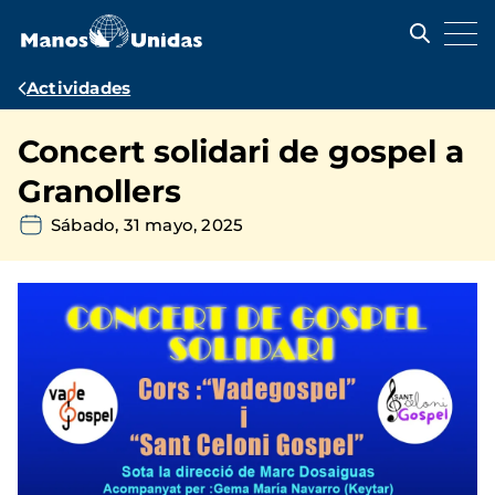
Pasar
al
contenido
principal
Ruta
Actividades
de
Concert solidari de gospel a
navegación
Granollers
Sábado, 31 mayo, 2025