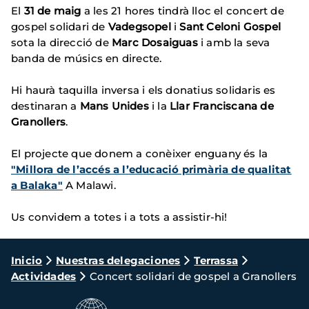
El
31 de maig
a les 21 hores tindrà lloc el concert de
gospel solidari de
Vadegsopel
i
Sant Celoni Gospel
sota la direcció de
Marc Dosaiguas
i amb la seva
banda de músics en directe.
Hi haurà taquilla inversa i els donatius solidaris es
destinaran a
Mans Unides
i la
Llar Franciscana de
Granollers
.
El projecte que donem a conèixer enguany és la
"Millora de l’accés a l’educació primària de qualitat
a Balaka"
A Malawi.
Us convidem a totes i a tots a assistir-hi!
Ruta
Inicio
Nuestras delegaciones
Terrassa
Actividades
Concert solidari de gospel a Granollers
de
navegación