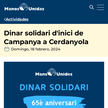
Pasar
al
contenido
principal
Ruta
Actividades
de
Dinar solidari d'inici de
navegación
Campanya a Cerdanyola
Domingo, 18 febrero, 2024