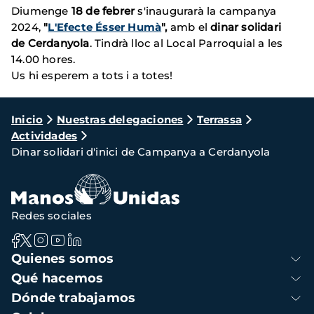
Diumenge
18 de febrer
s'inaugurarà la campanya
2024,
"
L'Efecte Ésser Humà
",
amb el
dinar solidari
de
Cerdanyola
. Tindrà lloc al Local Parroquial a les
14.00 hores.
Us hi esperem a tots i a totes!
Ruta
Inicio
Nuestras delegaciones
Terrassa
Actividades
de
Dinar solidari d'inici de Campanya a Cerdanyola
navegación
Redes sociales
Navegación
Quienes somos
principal
Qué hacemos
Dónde trabajamos