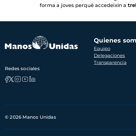
forma a joves perquè accedeixin a
tre
Navegación
Quienes so
principal
Equipo
Delegaciones
Transparencia
Redes sociales
Información
© 2026 Manos Unidas
de
contacto