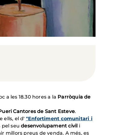
loc a les 18.30 hores a la
Parròquia de
Pueri Cantores de Sant Esteve
.
ells, el d'
"Enfortiment comunitari i
s pel seu
desenvolupament civil
i
enir millors preus de venda. A més, es