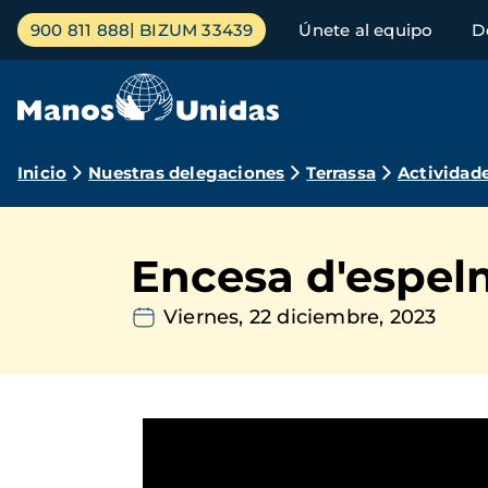
Pasar
Menú
900 811 888
BIZUM 33439
Únete al equipo
D
al
principal
contenido
principal
Ruta
Inicio
Nuestras delegaciones
Terrassa
Actividad
de
navegación
Encesa d'espelm
Viernes, 22 diciembre, 2023