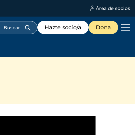
Área de socios
M
d
c
Menú
Hazte socio/a
Dona
d
de
us
destacados
cabecera