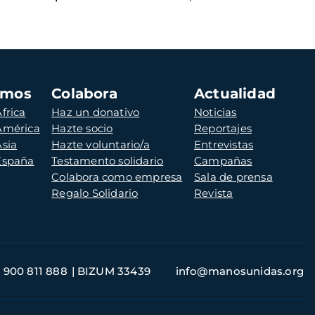
amos
Colabora
Actualidad
frica
Haz un donativo
Noticias
 América
Hazte socio
Reportajes
Asia
Hazte voluntario/a
Entrevistas
 España
Testamento solidario
Campañas
Colabora como empresa
Sala de prensa
Regalo Solidario
Revista
900 811 888
BIZUM 33439
info@manosunidas.org