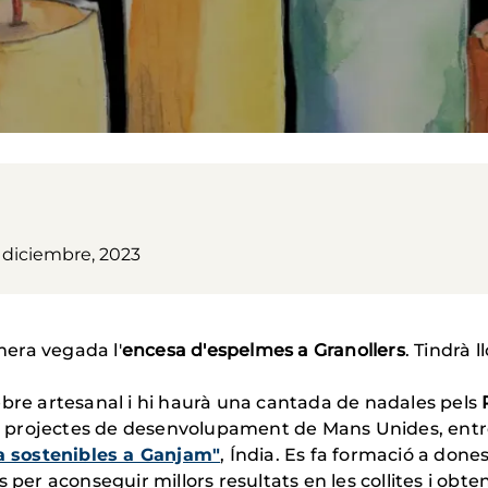
9 diciembre, 2023
era vegada l'
encesa d'espelmes a Granollers
. Tindrà l
ebre artesanal i hi haurà una cantada de nadales pels
ls projectes de desenvolupament de Mans Unides, entre 
 sostenibles a Ganjam"
, Índia. Es fa formació a done
s per aconseguir millors resultats en les collites i obt