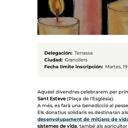
Delegación
Terrassa
Ciudad
Granollers
Fecha límite inscripción
Martes, 1
Aquest divendres celebrarem per prim
Sant Esteve
(Plaça de l'Església).
A més, es farà una benedicció al pess
Els donatius solidaris es destinaran a
desenvolupament de mitjans de vida
sistemes de vida
, també als agricultor